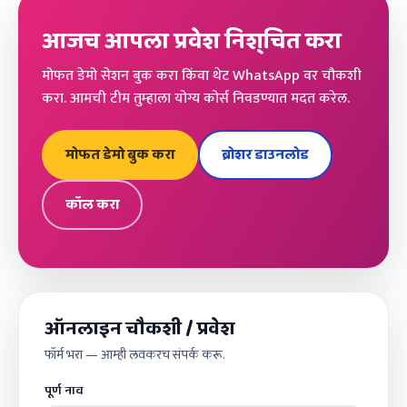
आजच आपला प्रवेश निश्चित करा
मोफत डेमो सेशन बुक करा किंवा थेट WhatsApp वर चौकशी
करा. आमची टीम तुम्हाला योग्य कोर्स निवडण्यात मदत करेल.
मोफत डेमो बुक करा
ब्रोशर डाउनलोड
कॉल करा
ऑनलाइन चौकशी / प्रवेश
फॉर्म भरा — आम्ही लवकरच संपर्क करू.
पूर्ण नाव