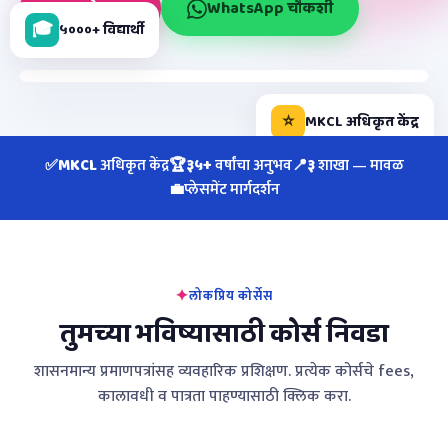
आता प्रवेश घ्या
WhatsApp चौकशी
🎓
५०००+ विद्यार्थी
⭐
MKCL अधिकृत केंद्र
✅
अधिकृत केंद्र
🏆
वर्षांचा अनुभव
📍
शाखा — मावळ
MKCL
३५+
३
💼
प्लेसमेंट मार्गदर्शन
लोकप्रिय कोर्सेस
तुमच्या भविष्यासाठी कोर्स निवडा
शासनमान्य प्रमाणपत्रांसह व्यवहारिक प्रशिक्षण. प्रत्येक कोर्सचे fees,
कालावधी व पात्रता पाहण्यासाठी क्लिक करा.