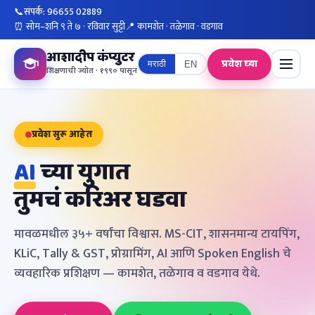
📞
संपर्क: 96655 02889
⏰ सोम–शनि ९ ते ७ · रविवार सुट्टी
📍 कामशेत · तळेगाव · वडगाव
आशादीप कंप्युटर
प्रवेश घ्या
मराठी
EN
शिक्षणाची ज्योत · १९९० पासून
प्रवेश सुरू आहेत
AI
च्या युगात
तुमचं करिअर घडवा
मावळमधील ३५+ वर्षांचा विश्वास. MS-CIT, शासनमान्य टायपिंग,
KLiC, Tally & GST, प्रोग्रामिंग, AI आणि Spoken English चे
व्यवहारिक प्रशिक्षण — कामशेत, तळेगाव व वडगाव येथे.