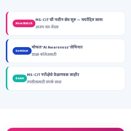
MS-CIT ची नवीन बॅच सुरू — मर्यादित जागा
New Batch
आजच नाव नोंदवा
मोफत 'AI Awareness' सेमिनार
Seminar
शाळा-कॉलेजसाठी
MS-CIT परीक्षेचे वेळापत्रक जाहीर
Exam
तपशीलासाठी संपर्क साधा