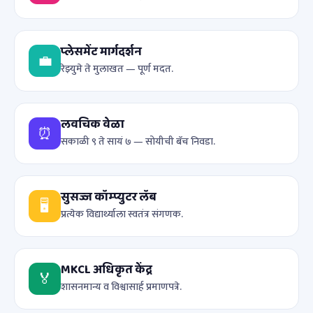
प्लेसमेंट मार्गदर्शन
💼
रेझ्युमे ते मुलाखत — पूर्ण मदत.
लवचिक वेळा
⏰
सकाळी ९ ते सायं ७ — सोयीची बॅच निवडा.
सुसज्ज कॉम्प्युटर लॅब
🖥️
प्रत्येक विद्यार्थ्याला स्वतंत्र संगणक.
MKCL अधिकृत केंद्र
🏅
शासनमान्य व विश्वासार्ह प्रमाणपत्रे.